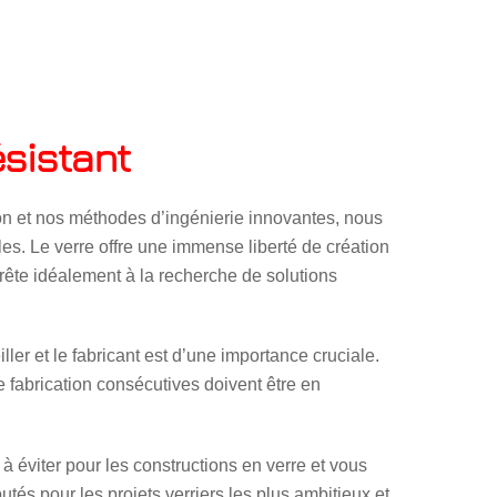
ésistant
on et nos méthodes d’ingénierie innovantes, nous
es. Le verre offre une immense liberté de création
rête idéalement à la recherche de solutions
ller et le fabricant est d’une importance cruciale.
e fabrication consécutives doivent être en
à éviter pour les constructions en verre et vous
tés pour les projets verriers les plus ambitieux et