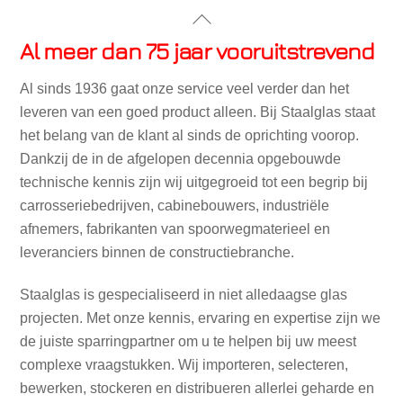
Skip
Back
to
To
Al meer dan 75 jaar vooruitstrevend
content
Top
Al sinds 1936 gaat onze service veel verder dan het
leveren van een goed product alleen. Bij Staalglas staat
het belang van de klant al sinds de oprichting voorop.
Dankzij de in de afgelopen decennia opgebouwde
technische kennis zijn wij uitgegroeid tot een begrip bij
carrosseriebedrijven, cabinebouwers, industriële
afnemers, fabrikanten van spoorwegmaterieel en
leveranciers binnen de constructiebranche.
Staalglas is gespecialiseerd in niet alledaagse glas
projecten. Met onze kennis, ervaring en expertise zijn we
de juiste sparringpartner om u te helpen bij uw meest
complexe vraagstukken. Wij importeren, selecteren,
bewerken, stockeren en distribueren allerlei geharde en